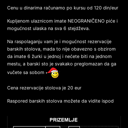
Cenu u dinarima računamo po kursu od 120 din/eur
Kupljenom ulaznicom imate NEOGRANIČENO piće i
mogućnost ulaska na sva 6 stejdževa.
Na raspolaganju vam je i mogućnost rezervacije
barskih stolova, mada to nije obavezno s obzirom
da imate 6 žurki u jednoj i nećete biti na jednom
mestu, a barski sto je svakako preglomazan da ga
vučete sa sobom
Cena rezervacije stolova je 20 eur
Raspored barskih stolova možete da vidite ispod