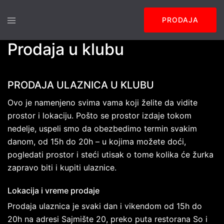
Skip
Toggle
to
PRODAJA
menu
content
Prodaja u klubu
PRODAJA ULAZNICA U KLUBU
Ovo je namenjeno svima vama koji želite da vidite
prostor i lokaciju. Pošto se prostor izdaje tokom
nedelje, uspeli smo da obezbedimo termin svakim
danom, od 15h do 20h – u kojima možete doći,
pogledati prostor i steći utisak o tome kolika će žurka
zapravo biti i kupiti ulaznice.
Lokacija i vreme prodaje
Prodaja ulaznica je svaki dan i vikendom od 15h do
20h na adresi Sajmište 20, preko puta restorana So i