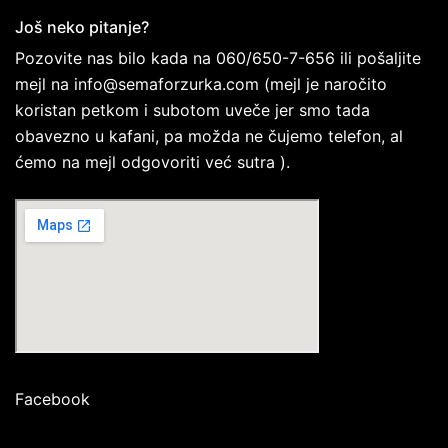
Još neko pitanje?
Pozovite nas bilo kada na
060/650-7-656
ili pošaljite
mejl na
info@semaforzurka.com
(mejl je naročito
koristan petkom i subotom uveče jer smo tada
obavezno u kafani, pa možda ne čujemo telefon, al
ćemo na mejl odgovoriti već sutra ).
Facebook