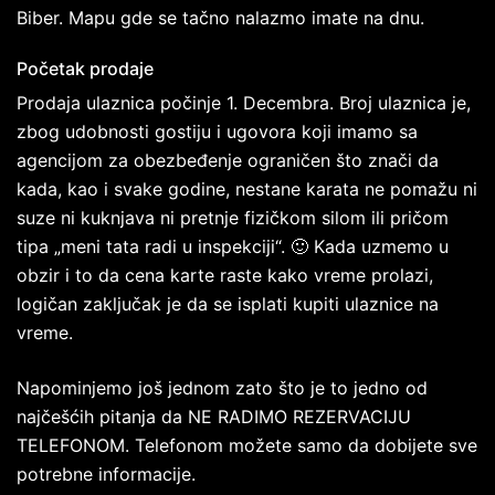
Biber. Mapu gde se tačno nalazmo imate na dnu.
Početak prodaje
Prodaja ulaznica počinje 1. Decembra. Broj ulaznica je,
zbog udobnosti gostiju i ugovora koji imamo sa
agencijom za obezbeđenje ograničen što znači da
kada, kao i svake godine, nestane karata ne pomažu ni
suze ni kuknjava ni pretnje fizičkom silom ili pričom
tipa „meni tata radi u inspekciji“. 🙂 Kada uzmemo u
obzir i to da cena karte raste kako vreme prolazi,
logičan zaključak je da se isplati kupiti ulaznice na
vreme.
Napominjemo još jednom zato što je to jedno od
najčešćih pitanja da NE RADIMO REZERVACIJU
TELEFONOM. Telefonom možete samo da dobijete sve
potrebne informacije.