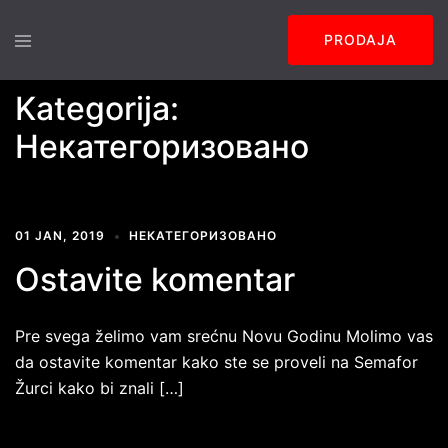
Skip
Toggle
to
PRODAJA
menu
content
Kategorija:
Некатегоризовано
01 JAN, 2019
НЕКАТЕГОРИЗОВАНО
Ostavite komentar
Pre svega želimo vam srećnu Novu Godinu Molimo vas
da ostavite komentar kako ste se proveli na Semafor
Žurci kako bi znali […]